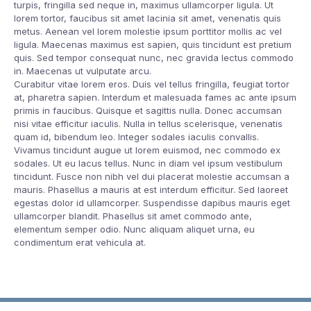
turpis, fringilla sed neque in, maximus ullamcorper ligula. Ut
lorem tortor, faucibus sit amet lacinia sit amet, venenatis quis
metus. Aenean vel lorem molestie ipsum porttitor mollis ac vel
ligula. Maecenas maximus est sapien, quis tincidunt est pretium
quis. Sed tempor consequat nunc, nec gravida lectus commodo
in. Maecenas ut vulputate arcu.
Curabitur vitae lorem eros. Duis vel tellus fringilla, feugiat tortor
at, pharetra sapien. Interdum et malesuada fames ac ante ipsum
primis in faucibus. Quisque et sagittis nulla. Donec accumsan
nisi vitae efficitur iaculis. Nulla in tellus scelerisque, venenatis
quam id, bibendum leo. Integer sodales iaculis convallis.
Vivamus tincidunt augue ut lorem euismod, nec commodo ex
sodales. Ut eu lacus tellus. Nunc in diam vel ipsum vestibulum
tincidunt. Fusce non nibh vel dui placerat molestie accumsan a
mauris. Phasellus a mauris at est interdum efficitur. Sed laoreet
egestas dolor id ullamcorper. Suspendisse dapibus mauris eget
ullamcorper blandit. Phasellus sit amet commodo ante,
elementum semper odio. Nunc aliquam aliquet urna, eu
condimentum erat vehicula at.