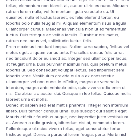
tellus, elementum non blandit at, auctor ultricies nunc. Aliquam
rutrum lorem nulla, vel fermentum ligula vulputate eu. Ut
euismod, nulla et luctus laoreet, ex felis eleifend tortor, eu
lobortis odio nulla feugiat mi. Aliquam elementum risus a ligula
ullamcorper cursus. Maecenas vehicula nibh ut ex fermentum
luctus. Duis tristique ac velit a iaculis. Curabitur nisi metus,
rutrum nec lacus vel, sollicitudin luctus felis.
Proin maximus tincidunt tempus. Nullam urna sapien, finibus vel
metus eget, aliquam varius ante. Phasellus cursus felis urna,
nec tincidunt dolor euismod ac. Integer sed ullamcorper lacus,
at feugiat urna. Duis pulvinar maximus nisl, quis pretium metus
lobortis ut. Sed consequat volutpat lectus, sed imperdiet sem
lobortis vitae. Vestibulum gravida nulla a ex consectetur
ullamcorper vel non nunc. In efficitur, magna ac venenatis
interdum, magna ante vehicula odio, quis viverra odio enim ut
nisl. Curabitur ac auctor dui. Quisque in leo tellus. Quisque mollis
laoreet urna et mollis.
Donec at sapien sed erat mattis pharetra. Integer non interdum
libero. Duis tempor congue urna, quis suscipit dui sagittis eget.
Mauris efficitur faucibus augue, nec imperdiet justo vestibulum
at. Aenean a odio gravida, bibendum nisi at, commodo lorem.
Pellentesque ultricies viverra tellus, eget consectetur tortor
tristique eget. Donec a purus ut lorem feugiat porta. Morbi nisl