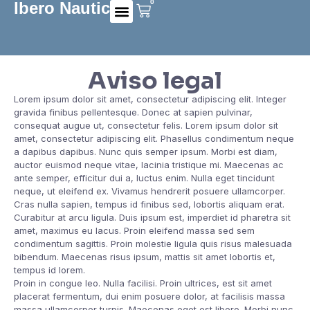
0
Ibero Nautic
Preguntas frecuentes
Aviso legal
Lorem ipsum dolor sit amet, consectetur adipiscing elit. Integer
gravida finibus pellentesque. Donec at sapien pulvinar,
consequat augue ut, consectetur felis. Lorem ipsum dolor sit
amet, consectetur adipiscing elit. Phasellus condimentum neque
a dapibus dapibus. Nunc quis semper ipsum. Morbi est diam,
auctor euismod neque vitae, lacinia tristique mi. Maecenas ac
ante semper, efficitur dui a, luctus enim. Nulla eget tincidunt
neque, ut eleifend ex. Vivamus hendrerit posuere ullamcorper.
Cras nulla sapien, tempus id finibus sed, lobortis aliquam erat.
Curabitur at arcu ligula. Duis ipsum est, imperdiet id pharetra sit
amet, maximus eu lacus. Proin eleifend massa sed sem
condimentum sagittis. Proin molestie ligula quis risus malesuada
bibendum. Maecenas risus ipsum, mattis sit amet lobortis et,
tempus id lorem.
Proin in congue leo. Nulla facilisi. Proin ultrices, est sit amet
placerat fermentum, dui enim posuere dolor, at facilisis massa
massa ullamcorper turpis. Maecenas eget est libero. Morbi nunc