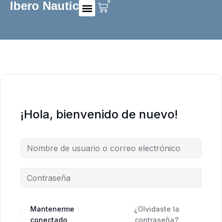
0
Ibero Nautic
Preguntas frecuentes
¡Hola, bienvenido de nuevo!
Mantenerme
¿Olvidaste la
conectado
contraseña?